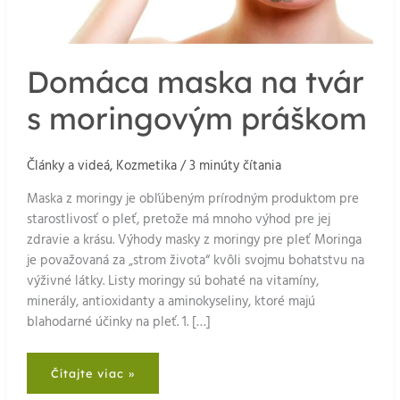
Domáca maska na tvár
s moringovým práškom
Články a videá
,
Kozmetika
/
3 minúty čítania
Maska z moringy je obľúbeným prírodným produktom pre
starostlivosť o pleť, pretože má mnoho výhod pre jej
zdravie a krásu. Výhody masky z moringy pre pleť Moringa
je považovaná za „strom života“ kvôli svojmu bohatstvu na
výživné látky. Listy moringy sú bohaté na vitamíny,
minerály, antioxidanty a aminokyseliny, ktoré majú
blahodarné účinky na pleť. 1. […]
Domáca
Čítajte viac »
maska
na