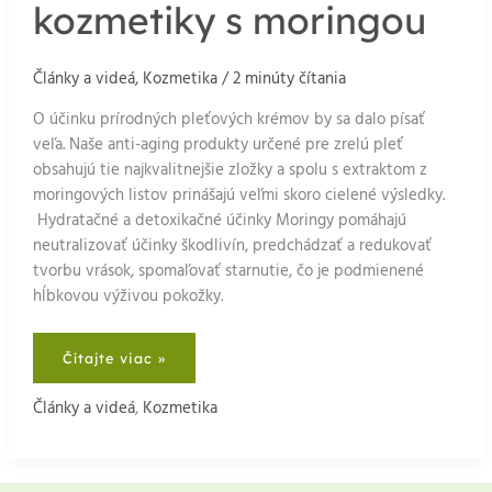
kozmetiky s moringou
Články a videá
,
Kozmetika
/
2 minúty čítania
O účinku prírodných pleťových krémov by sa dalo písať
veľa. Naše anti-aging produkty určené pre zrelú pleť
obsahujú tie najkvalitnejšie zložky a spolu s extraktom z
moringových listov prinášajú veľmi skoro cielené výsledky.
Hydratačné a detoxikačné účinky Moringy pomáhajú
neutralizovať účinky škodlivín, predchádzať a redukovať
tvorbu vrások, spomaľovať starnutie, čo je podmienené
hĺbkovou výživou pokožky.
10
Čítajte viac »
dôvodov
pre
používanie
Články a videá
,
Kozmetika
pleťovej
kozmetiky
s
moringou