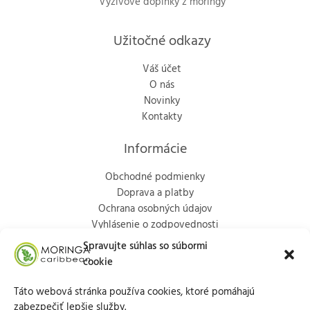
Výživové doplnky z moringy
Užitočné odkazy
Váš účet
O nás
Novinky
Kontakty
Informácie
Obchodné podmienky
Doprava a platby
Ochrana osobných údajov
Vyhlásenie o zodpovednosti
Politika vrátenia
Spravujte súhlas so súbormi
cookie
Kontakty
Táto webová stránka používa cookies, ktoré pomáhajú
Marka Aurélia 65/9, Trenčín, 911 01
zabezpečiť lepšie služby.