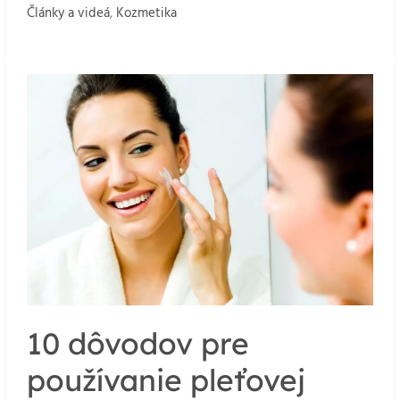
tvár
Články a videá
,
Kozmetika
s
moringovým
práškom
10 dôvodov pre
používanie pleťovej