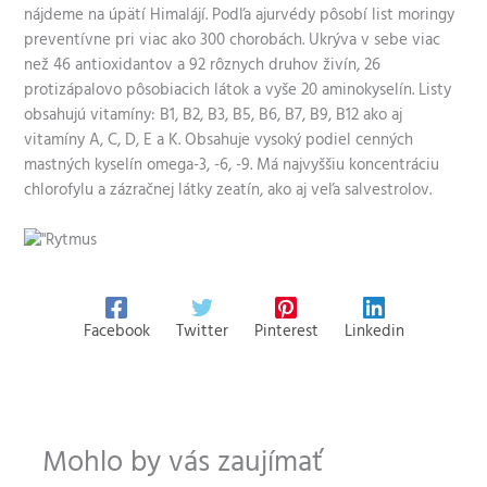
nájdeme na úpätí Himalájí. Podľa ajurvédy pôsobí list moringy
preventívne pri viac ako 300 chorobách. Ukrýva v sebe viac
než 46 antioxidantov a 92 rôznych druhov živín, 26
protizápalovo pôsobiacich látok a vyše 20 aminokyselín. Listy
obsahujú vitamíny: B1, B2, B3, B5, B6, B7, B9, B12 ako aj
vitamíny A, C, D, E a K. Obsahuje vysoký podiel cenných
mastných kyselín omega-3, -6, -9. Má najvyššiu koncentráciu
chlorofylu a zázračnej látky zeatín, ako aj veľa salvestrolov.
Facebook
Twitter
Pinterest
Linkedin
Mohlo by vás zaujímať