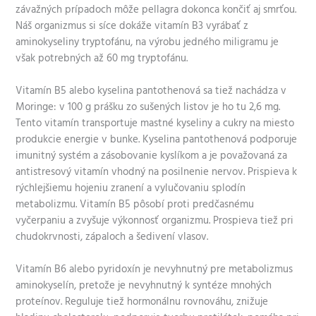
závažných prípadoch môže pellagra dokonca končiť aj smrťou.
Náš organizmus si síce dokáže vitamín B3 vyrábať z
aminokyseliny tryptofánu, na výrobu jedného miligramu je
však potrebných až 60 mg tryptofánu.
Vitamín B5 alebo kyselina pantothenová sa tiež nachádza v
Moringe: v 100 g prášku zo sušených listov je ho tu 2,6 mg.
Tento vitamín transportuje mastné kyseliny a cukry na miesto
produkcie energie v bunke. Kyselina pantothenová podporuje
imunitný systém a zásobovanie kyslíkom a je považovaná za
antistresový vitamín vhodný na posilnenie nervov. Prispieva k
rýchlejšiemu hojeniu zranení a vylučovaniu splodín
metabolizmu. Vitamín B5 pôsobí proti predčasnému
vyčerpaniu a zvyšuje výkonnosť organizmu. Prospieva tiež pri
chudokrvnosti, zápaloch a šedivení vlasov.
Vitamín B6 alebo pyridoxín je nevyhnutný pre metabolizmus
aminokyselín, pretože je nevyhnutný k syntéze mnohých
proteínov. Reguluje tiež hormonálnu rovnováhu, znižuje