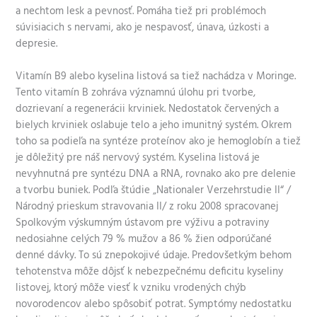
a nechtom lesk a pevnosť. Pomáha tiež pri problémoch
súvisiacich s nervami, ako je nespavosť, únava, úzkosti a
depresie.
Vitamín B9 alebo kyselina listová sa tiež nachádza v Moringe.
Tento vitamín B zohráva významnú úlohu pri tvorbe,
dozrievaní a regenerácii krviniek. Nedostatok červených a
bielych krviniek oslabuje telo a jeho imunitný systém. Okrem
toho sa podieľa na syntéze proteínov ako je hemoglobín a tiež
je dôležitý pre náš nervový systém. Kyselina listová je
nevyhnutná pre syntézu DNA a RNA, rovnako ako pre delenie
a tvorbu buniek. Podľa štúdie „Nationaler Verzehrstudie II“ /
Národný prieskum stravovania II/ z roku 2008 spracovanej
Spolkovým výskumným ústavom pre výživu a potraviny
nedosiahne celých 79 % mužov a 86 % žien odporúčané
denné dávky. To sú znepokojivé údaje. Predovšetkým behom
tehotenstva môže dôjsť k nebezpečnému deficitu kyseliny
listovej, ktorý môže viesť k vzniku vrodených chýb
novorodencov alebo spôsobiť potrat. Symptómy nedostatku