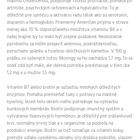
hladinu cholesterolu, podporuje tvorbu protilátok, pomáha pri
artritíde, psychických ochoreniach a hyperaktivite. To je
dôležité pre syntézu a aktiváciu radu látok ako sú serotonín,
dopamín a hemoglobín. Priemerný Američan prijíma v strave
menej ako 70 % odporúčaného množstva vitamínu B6 a v
našej krajine by to malo byť zrejme podobné. Nedostatok
pyridoxínu sa môže prejaviť anémiou, podráždenosťou,
poruchami spánku a tvorbou obličkových kameňov. V 100 g
prášku zo sušených listov Moringy sa ho nachádza 1,7 mg. To sa
snáď zdá byť málo, ale denná potreba predstavuje u žien iba
1,2 mg a u mužov 1,5 mg.
Vitamín B7 alebo biotín je súčasťou mnohých dôležitých
enzýmov. Pomáha premieňať tuky z potravy na mastné
kyseliny, ktoré telo okrem iného potrebuje na výstavbu
bunkových membrán. Biotín podporuje imunitný systém a
vytváranie tkanivových hormónov; je dôležitý pre zrážanlivosť
krvi, normálny krvný tlak a v organizme sa podieľa na
produkcii energie. Biotín sa tiež označuje za vitamín krásy,
pretože vďaka vysokému obsahu síry dodáva pokožke, vlasom