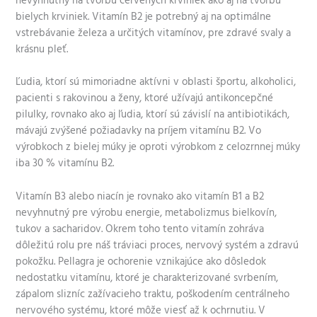
nevyhnutný na tvorbu červených krviniek ako aj na tvorbu
bielych krviniek. Vitamín B2 je potrebný aj na optimálne
vstrebávanie železa a určitých vitamínov, pre zdravé svaly a
krásnu pleť.
Ľudia, ktorí sú mimoriadne aktívni v oblasti športu, alkoholici,
pacienti s rakovinou a ženy, ktoré užívajú antikoncepčné
pilulky, rovnako ako aj ľudia, ktorí sú závislí na antibiotikách,
mávajú zvýšené požiadavky na príjem vitamínu B2. Vo
výrobkoch z bielej múky je oproti výrobkom z celozrnnej múky
iba 30 % vitamínu B2.
Vitamín B3 alebo niacín je rovnako ako vitamín B1 a B2
nevyhnutný pre výrobu energie, metabolizmus bielkovín,
tukov a sacharidov. Okrem toho tento vitamín zohráva
dôležitú rolu pre náš tráviaci proces, nervový systém a zdravú
pokožku. Pellagra je ochorenie vznikajúce ako dôsledok
nedostatku vitamínu, ktoré je charakterizované svrbením,
zápalom slizníc zažívacieho traktu, poškodením centrálneho
nervového systému, ktoré môže viesť až k ochrnutiu. V