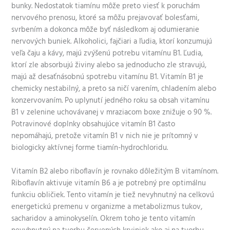
bunky. Nedostatok tiamínu môže preto viesť k poruchám
nervového prenosu, ktoré sa môžu prejavovať bolesťami,
svrbením a dokonca môže byť následkom aj odumieranie
nervových buniek. Alkoholici, fajčiari a ľudia, ktorí konzumujú
veľa čaju a kávy, majú zvýšenú potrebu vitamínu B1. Ľudia,
ktorí zle absorbujú živiny alebo sa jednoducho zle stravujú,
majú až desaťnásobnú spotrebu vitamínu B1. Vitamín B1 je
chemicky nestabilný, a preto sa ničí varením, chladením alebo
konzervovaním. Po uplynutí jedného roku sa obsah vitamínu
B1 v zelenine uchovávanej v mraziacom boxe znižuje o 90 %.
Potravinové doplnky obsahujúce vitamín B1 často
nepomáhajú, pretože vitamín B1 v nich nie je prítomný v
biologicky aktívnej forme tiamín-hydrochloridu.
Vitamín B2 alebo riboflavín je rovnako dôležitým B vitamínom.
Riboflavín aktivuje vitamín B6 a je potrebný pre optimálnu
funkciu obličiek. Tento vitamín je tiež nevyhnutný na celkovú
energetickú premenu v organizme a metabolizmus tukov,
sacharidov a aminokyselín. Okrem toho je tento vitamín