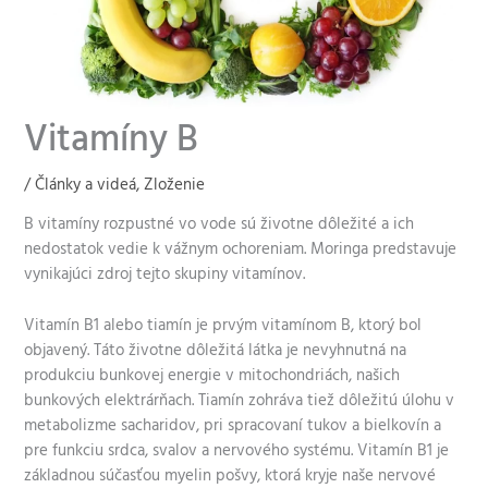
Vitamíny B
/
Články a videá
,
Zloženie
B vitamíny rozpustné vo vode sú životne dôležité a ich
nedostatok vedie k vážnym ochoreniam. Moringa predstavuje
vynikajúci zdroj tejto skupiny vitamínov.
Vitamín B1 alebo tiamín je prvým vitamínom B, ktorý bol
objavený. Táto životne dôležitá látka je nevyhnutná na
produkciu bunkovej energie v mitochondriách, našich
bunkových elektrárňach. Tiamín zohráva tiež dôležitú úlohu v
metabolizme sacharidov, pri spracovaní tukov a bielkovín a
pre funkciu srdca, svalov a nervového systému. Vitamín B1 je
základnou súčasťou myelin pošvy, ktorá kryje naše nervové