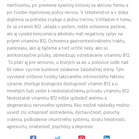
methionínu, pri premene kyseliny listovej na aktívnu formu a
pri tvorbe myelinovej pošvy nervov. V tehotenstve a v dobe
dojčenia sa potreba zvyšuje o jednu tretinu. Vzhľadom k tomu,
že sa vitamín B12 ukladá v pečeni, môže ochorenie pečene,
ale aj vysoká konzumácia alkoholu mať negatívny vplyv na
príjem vitamínu B12. Ochorenia gastrointestinálneho traktu,
pankreasu, ako aj fajčenie a tiež určité lieky, ako sú
antikoncepčné pilulky, obmedzujú vstrebávanie vitamínu B12.
To platí aj pre seniorov, u ktorých sa asi u polovice osôb nad
65 rokov vyvinie bunkové oslabenie žalúdočnej steny. Tým
vyvolané zníženie tvorby takzvaného intrinsického faktoru
výrazne zhoršuje biologickú dostupnosť vitamín B12 a u
mnohých ľudí vedie k nedostatočnému prívodu vitamínu B12.
Nedostatok vitamínu B12 môže spôsobiť anémiu a
degeneráciu nervového systému. Ako možné následky možno
uviesť zlú schopnosť sústredenia, dýchavičnosť, poruchy
videnia, poškodenie imunitného systému, stratu hmotnosti,
agresivitu, zmätenosť, psychózy a depresie.