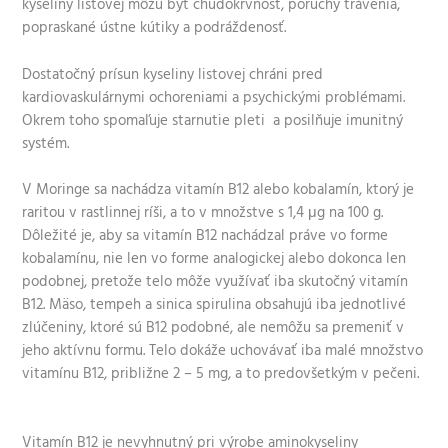
kyseliny listovej môžu byť chudokrvnosť, poruchy trávenia,
popraskané ústne kútiky a podráždenosť.
Dostatočný prísun kyseliny listovej chráni pred
kardiovaskulárnymi ochoreniami a psychickými problémami.
Okrem toho spomaľuje starnutie pleti a posilňuje imunitný
systém.
V Moringe sa nachádza vitamín B12 alebo kobalamín, ktorý je
raritou v rastlinnej ríši, a to v množstve s 1,4 μg na 100 g.
Dôležité je, aby sa vitamín B12 nachádzal práve vo forme
kobalamínu, nie len vo forme analogickej alebo dokonca len
podobnej, pretože telo môže využívať iba skutočný vitamín
B12. Mäso, tempeh a sinica spirulina obsahujú iba jednotlivé
zlúčeniny, ktoré sú B12 podobné, ale nemôžu sa premeniť v
jeho aktívnu formu. Telo dokáže uchovávať iba malé množstvo
vitamínu B12, približne 2 – 5 mg, a to predovšetkým v pečeni.
Vitamín B12 je nevyhnutný pri výrobe aminokyseliny