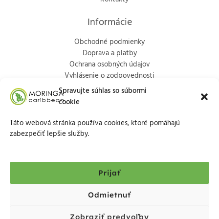
Informácie
Obchodné podmienky
Doprava a platby
Ochrana osobných údajov
Vyhlásenie o zodpovednosti
Politika vrátenia
Spravujte súhlas so súbormi
cookie
Kontakty
Táto webová stránka používa cookies, ktoré pomáhajú
Marka Aurélia 65/9, Trenčín, 911 01
zabezpečiť lepšie služby.
+421903713686
info@moringacaribbean.eu
Prijať
Odmietnuť
Zobraziť predvoľby