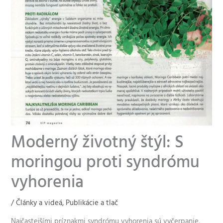
Moderný životný štýl: S
moringou proti syndrómu
vyhorenia
/
Články a videá
,
Publikácie a tlač
Najčastejšími príznakmi syndrómu vyhorenia sú vyčerpanie,