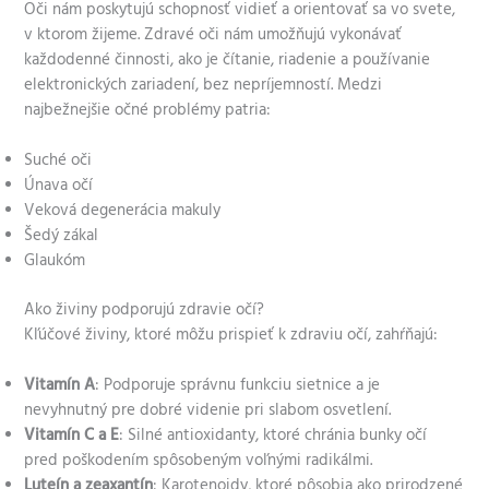
Oči nám poskytujú schopnosť vidieť a orientovať sa vo svete,
v ktorom žijeme. Zdravé oči nám umožňujú vykonávať
každodenné činnosti, ako je čítanie, riadenie a používanie
elektronických zariadení, bez nepríjemností. Medzi
najbežnejšie očné problémy patria:
Suché oči
Únava očí
Veková degenerácia makuly
Šedý zákal
Glaukóm
Ako živiny podporujú zdravie očí?
Kľúčové živiny, ktoré môžu prispieť k zdraviu očí, zahŕňajú:
Vitamín A
: Podporuje správnu funkciu sietnice a je
nevyhnutný pre dobré videnie pri slabom osvetlení.
Vitamín C a E
: Silné antioxidanty, ktoré chránia bunky očí
pred poškodením spôsobeným voľnými radikálmi.
Luteín a zeaxantín
: Karotenoidy, ktoré pôsobia ako prirodzené