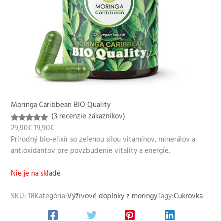
Moringa Caribbean BIO Quality
(3 recenzie zákazníkov)
P
A
29,90
€
19,90
€
Hodnotenie
3
ô
k
Prírodný bio-elixír so zelenou silou vitamínov, minerálov a
5.00
z 5
v
t
antioxidantov pre povzbudenie vitality a energie.
na základe
o
u
zákaznícky
d
á
Nie je na sklade
ch recenzií
n
l
á
n
SKU:
18
Kategória:
Výživové doplnky z moringy
Tagy:
Cukrovka
c
a
e
c