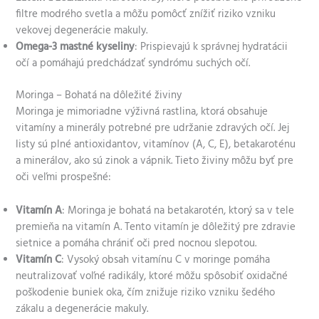
filtre modrého svetla a môžu pomôcť znížiť riziko vzniku
vekovej degenerácie makuly.
Omega-3 mastné kyseliny
: Prispievajú k správnej hydratácii
očí a pomáhajú predchádzať syndrómu suchých očí.
Moringa – Bohatá na dôležité živiny
Moringa je mimoriadne výživná rastlina, ktorá obsahuje
vitamíny a minerály potrebné pre udržanie zdravých očí. Jej
listy sú plné antioxidantov, vitamínov (A, C, E), betakaroténu
a minerálov, ako sú zinok a vápnik. Tieto živiny môžu byť pre
oči veľmi prospešné:
Vitamín A
: Moringa je bohatá na betakarotén, ktorý sa v tele
premieňa na vitamín A. Tento vitamín je dôležitý pre zdravie
sietnice a pomáha chrániť oči pred nocnou slepotou.
Vitamín C
: Vysoký obsah vitamínu C v moringe pomáha
neutralizovať voľné radikály, ktoré môžu spôsobiť oxidačné
poškodenie buniek oka, čím znižuje riziko vzniku šedého
zákalu a degenerácie makuly.