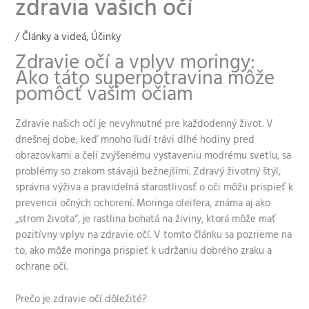
zdravia vašich očí
/
Články a videá
,
Účinky
Zdravie očí a vplyv moringy:
Ako táto superpotravina môže
pomôcť vašim očiam
Zdravie našich očí je nevyhnutné pre každodenný život. V
dnešnej dobe, keď mnoho ľudí trávi dlhé hodiny pred
obrazovkami a čelí zvýšenému vystaveniu modrému svetlu, sa
problémy so zrakom stávajú bežnejšími. Zdravý životný štýl,
správna výživa a pravidelná starostlivosť o oči môžu prispieť k
prevencii očných ochorení. Moringa oleifera, známa aj ako
„strom života“, je rastlina bohatá na živiny, ktorá môže mať
pozitívny vplyv na zdravie očí. V tomto článku sa pozrieme na
to, ako môže moringa prispieť k udržaniu dobrého zraku a
ochrane očí.
Prečo je zdravie očí dôležité?