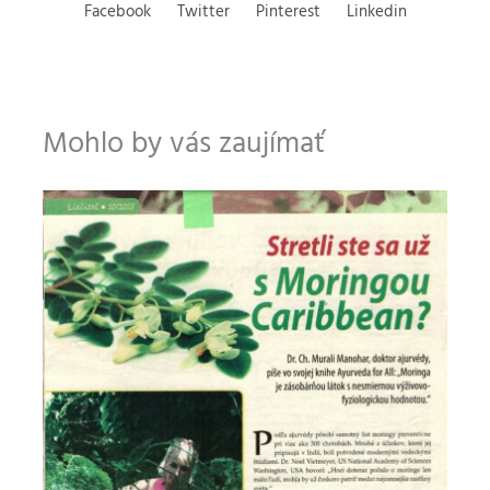
Facebook
Twitter
Pinterest
Linkedin
n
e
a
n
b
a
o
j
l
e
Mohlo by vás zaujímať
a
:
:
1
2
9
9
,
,
9
9
0
0
€
€
.
.