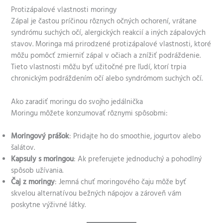
Protizápalové vlastnosti moringy
Zápal je častou príčinou rôznych očných ochorení, vrátane
syndrómu suchých očí, alergických reakcií a iných zápalových
stavov. Moringa má prirodzené protizápalové vlastnosti, ktoré
môžu pomôcť zmierniť zápal v očiach a znížiť podráždenie.
Tieto vlastnosti môžu byť užitočné pre ľudí, ktorí trpia
chronickým podráždením očí alebo syndrómom suchých očí.
Ako zaradiť moringu do svojho jedálnička
Moringu môžete konzumovať rôznymi spôsobmi:
Moringový prášok
: Pridajte ho do smoothie, jogurtov alebo
šalátov.
Kapsuly s moringou
: Ak preferujete jednoduchý a pohodlný
spôsob užívania.
Čaj z moringy
: Jemná chuť moringového čaju môže byť
skvelou alternatívou bežných nápojov a zároveň vám
poskytne výživné látky.