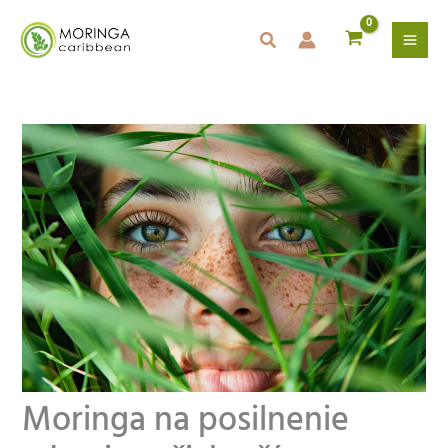
Preskočiť
na
obsah
Moringa na posilnenie