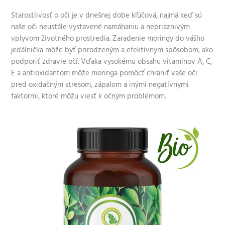
Starostlivosť o oči je v dnešnej dobe kľúčová, najmä keď sú
naše oči neustále vystavené namáhaniu a nepriaznivým
vplyvom životného prostredia. Zaradenie moringy do vášho
jedálnička môže byť prirodzeným a efektívnym spôsobom, ako
podporiť zdravie očí. Vďaka vysokému obsahu vitamínov A, C,
E a antioxidantom môže moringa pomôcť chrániť vaše oči
pred oxidačným stresom, zápalom a inými negatívnymi
faktormi, ktoré môžu viesť k očným problémom.