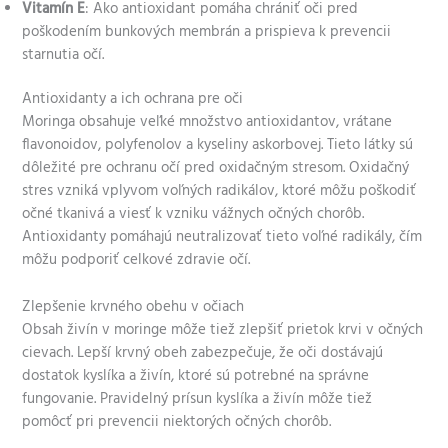
Vitamín E
: Ako antioxidant pomáha chrániť oči pred
poškodením bunkových membrán a prispieva k prevencii
starnutia očí.
Antioxidanty a ich ochrana pre oči
Moringa obsahuje veľké množstvo antioxidantov, vrátane
flavonoidov, polyfenolov a kyseliny askorbovej. Tieto látky sú
dôležité pre ochranu očí pred oxidačným stresom. Oxidačný
stres vzniká vplyvom voľných radikálov, ktoré môžu poškodiť
očné tkanivá a viesť k vzniku vážnych očných chorôb.
Antioxidanty pomáhajú neutralizovať tieto voľné radikály, čím
môžu podporiť celkové zdravie očí.
Zlepšenie krvného obehu v očiach
Obsah živín v moringe môže tiež zlepšiť prietok krvi v očných
cievach. Lepší krvný obeh zabezpečuje, že oči dostávajú
dostatok kyslíka a živín, ktoré sú potrebné na správne
fungovanie. Pravidelný prísun kyslíka a živín môže tiež
pomôcť pri prevencii niektorých očných chorôb.