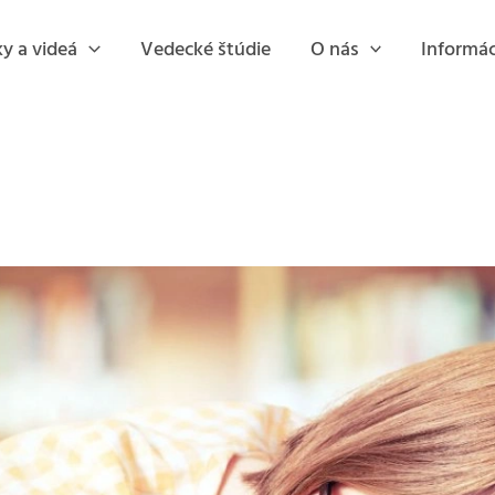
y a videá
Vedecké štúdie
O nás
Informác