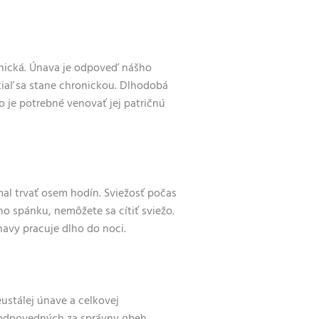
ronická. Únava je odpoveď nášho
iaľ sa stane chronickou. Dlhodobá
 je potrebné venovať jej patričnú
al trvať
osem hodín.
Sviežosť počas
ého spánku,
nemôžete sa cítiť sviežo
.
avy pracuje dlho do noci.
eustálej únave a celkovej