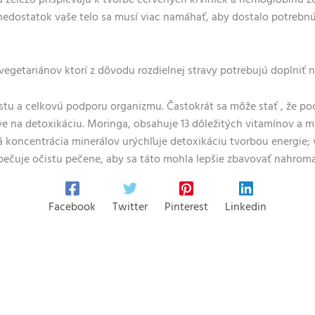
a železo prispievajú k tvorbe červených krviniek a hemoglobínu
 nedostatok vaše telo sa musí viac namáhať, aby dostalo
potrebnú
vegetariánov
ktorí z dôvodu rozdielnej stravy potrebujú doplniť 
istu a celkovú
podporu organizmu
. Častokrát sa môže stať , že p
áve na detoxikáciu. Moringa, obsahuje
13 dôležitých vitamínov a m
koncentrácia minerálov urýchľuje detoxikáciu tvorbou energie; v
zpečuje očistu pečene, aby sa táto mohla lepšie zbavovať nahrom
Facebook
Twitter
Pinterest
Linkedin