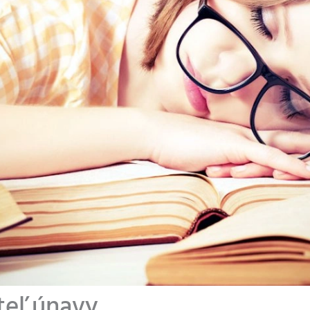
teľ únavy