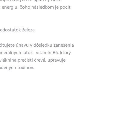
 zodpovedných za správny obeh
 energiu
, čoho následkom je pocit
nedostatok železa.
ociťujete únavu v dôsledku zanesenia
inerálnych látok- vitamín B6,
ktorý
láknina prečistí črevá, upravuje
adených toxínov.