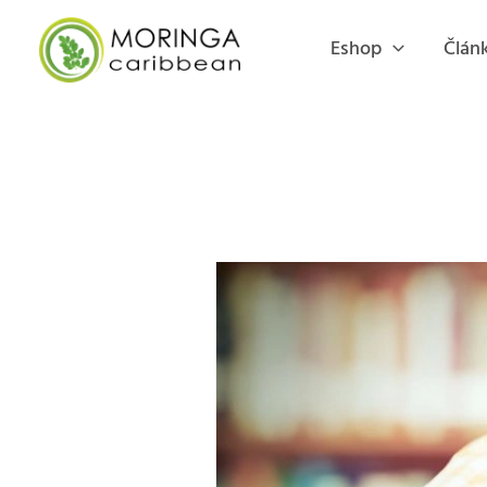
Preskočiť
na
Eshop
Článk
obsah