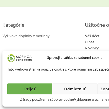
Kategórie
Užitočné 
Výživové doplnky z moringy
Váš účet
O nás
Novinky
Kontakty
Spravujte súhlas so súbormi cookie
Táto webová stránka používa cookies, ktoré pomáhajú zabezpečiť
Prijať
Odmietnuť
Zob
Zásady používania súborov cookie
Vyhlásenie o ochrane 
“k svojej objednávke ktorá bola veľmi
rýchlo spracovaná a odoslaná som dostal aj