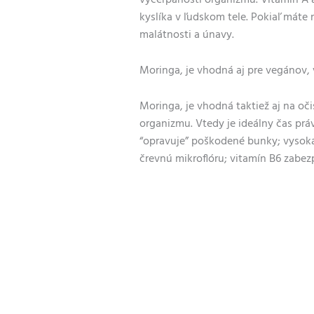
vyčerpanosti organizmu. Vitamín A 
kyslíka v ľudskom tele. Pokiaľ máte
malátnosti a únavy.
Moringa, je vhodná aj pre
vegánov, 
Moringa, je vhodná taktiež aj na oč
organizmu. Vtedy je ideálny čas pr
“opravuje” poškodené bunky; vysoká 
črevnú mikroflóru; vitamín B6 zabe