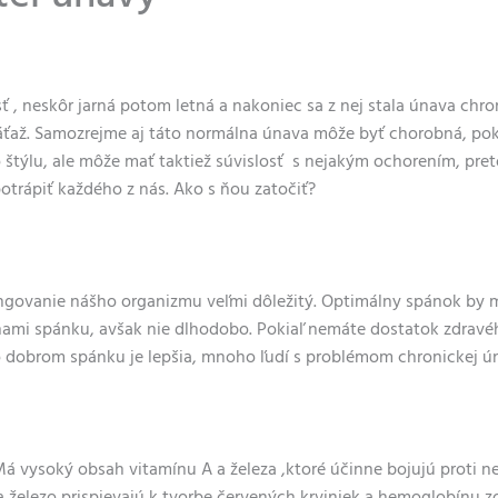
ť , neskôr jarná potom letná a nakoniec sa z nej stala únava ch
áťaž. Samozrejme aj táto normálna únava môže byť chorobná, pok
týlu, ale môže mať taktiež súvislosť s nejakým ochorením, preto
trápiť každého z nás. Ako s ňou zatočiť?
ngovanie nášho organizmu veľmi dôležitý. Optimálny spánok by m
dinami spánku, avšak nie dlhodobo. Pokiaľ nemáte dostatok zdrav
o dobrom spánku je lepšia, mnoho ľudí s problémom chronickej ún
Má vysoký obsah vitamínu A a železa ,ktoré účinne bojujú proti n