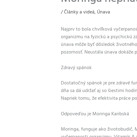
/
Články a videá
,
Únava
Najprv to bola chvíľková vyčerpanos
organizmu na fyzickú a psychickú z
únava môže byť dôsledok životného š
pozornosť. Neustála únava dokáže po
Zdravý spánok
Dostatočný spánok je pre zdravé fu
dňa sa dá udržať aj so šiestimi ho
Napriek tomu, že efektivita práce p
Odpoveďou je Moringa Karibská
Moringa, funguje ako
životobudič
. 