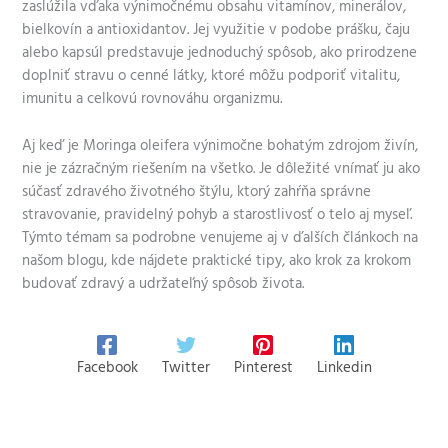
zaslúžila vďaka výnimočnému obsahu vitamínov, minerálov,
bielkovín a antioxidantov. Jej využitie v podobe prášku, čaju
alebo kapsúl predstavuje jednoduchý spôsob, ako prirodzene
doplniť stravu o cenné látky, ktoré môžu podporiť vitalitu,
imunitu a celkovú rovnováhu organizmu.
Aj keď je Moringa oleifera výnimočne bohatým zdrojom živín,
nie je zázračným riešením na všetko. Je dôležité vnímať ju ako
súčasť zdravého životného štýlu, ktorý zahŕňa správne
stravovanie, pravidelný pohyb a starostlivosť o telo aj myseľ.
Týmto témam sa podrobne venujeme aj v ďalších článkoch na
našom blogu, kde nájdete praktické tipy, ako krok za krokom
budovať zdravý a udržateľný spôsob života.
Facebook
Twitter
Pinterest
Linkedin