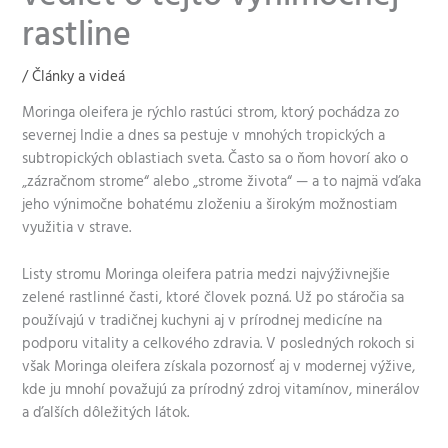
rastline
/
Články a videá
Moringa oleifera je rýchlo rastúci strom, ktorý pochádza zo
severnej Indie a dnes sa pestuje v mnohých tropických a
subtropických oblastiach sveta. Často sa o ňom hovorí ako o
„zázračnom strome“ alebo „strome života“ — a to najmä vďaka
jeho výnimočne bohatému zloženiu a širokým možnostiam
využitia v strave.
Listy stromu Moringa oleifera patria medzi najvýživnejšie
zelené rastlinné časti, ktoré človek pozná. Už po stáročia sa
používajú v tradičnej kuchyni aj v prírodnej medicíne na
podporu vitality a celkového zdravia. V posledných rokoch si
však Moringa oleifera získala pozornosť aj v modernej výžive,
kde ju mnohí považujú za prírodný zdroj vitamínov, minerálov
a ďalších dôležitých látok.