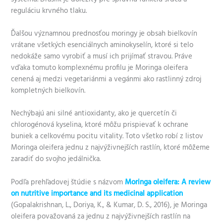
reguláciu krvného tlaku.
Ďalšou významnou prednosťou moringy je obsah bielkovín
vrátane všetkých esenciálnych aminokyselín, ktoré si telo
nedokáže samo vyrobiť a musí ich prijímať stravou. Práve
vďaka tomuto komplexnému profilu je Moringa oleifera
cenená aj medzi vegetariánmi a vegánmi ako rastlinný zdroj
kompletných bielkovín.
Nechýbajú ani silné antioxidanty, ako je quercetín či
chlorogénová kyselina, ktoré môžu prispievať k ochrane
buniek a celkovému pocitu vitality. Toto všetko robí z listov
Moringa oleifera jednu z najvýživnejších rastlín, ktoré môžeme
zaradiť do svojho jedálnička.
Podľa prehľadovej štúdie s názvom
Moringa oleifera: A review
on nutritive importance and its medicinal application
(Gopalakrishnan, L., Doriya, K., & Kumar, D. S., 2016), je Moringa
oleifera považovaná za jednu z najvýživnejších rastlín na