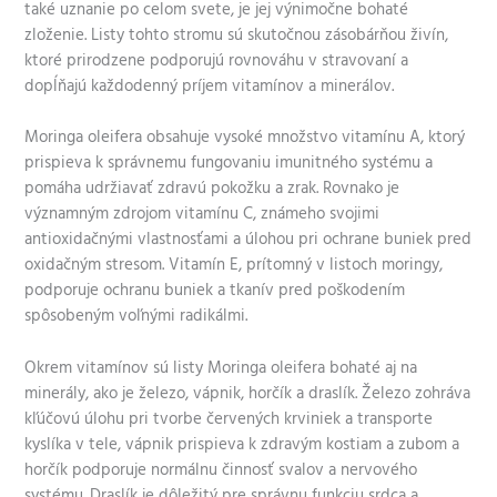
také uznanie po celom svete, je jej výnimočne bohaté
zloženie. Listy tohto stromu sú skutočnou zásobárňou živín,
ktoré prirodzene podporujú rovnováhu v stravovaní a
dopĺňajú každodenný príjem vitamínov a minerálov.
Moringa oleifera obsahuje vysoké množstvo vitamínu A, ktorý
prispieva k správnemu fungovaniu imunitného systému a
pomáha udržiavať zdravú pokožku a zrak. Rovnako je
významným zdrojom vitamínu C, známeho svojimi
antioxidačnými vlastnosťami a úlohou pri ochrane buniek pred
oxidačným stresom. Vitamín E, prítomný v listoch moringy,
podporuje ochranu buniek a tkanív pred poškodením
spôsobeným voľnými radikálmi.
Okrem vitamínov sú listy Moringa oleifera bohaté aj na
minerály, ako je železo, vápnik, horčík a draslík. Železo zohráva
kľúčovú úlohu pri tvorbe červených krviniek a transporte
kyslíka v tele, vápnik prispieva k zdravým kostiam a zubom a
horčík podporuje normálnu činnosť svalov a nervového
systému. Draslík je dôležitý pre správnu funkciu srdca a