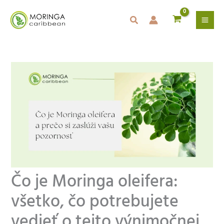
Preskočiť
na
obsah
Čo je Moringa oleifera:
všetko, čo potrebujete
vedieť o tejto výnimočnej