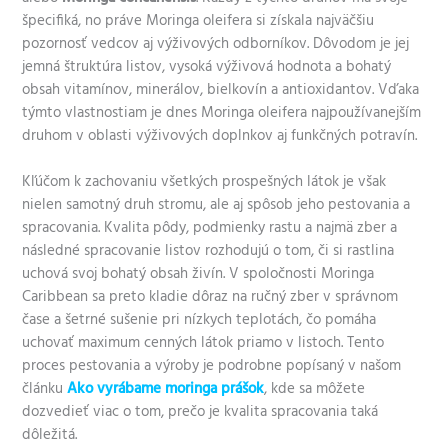
špecifiká, no práve Moringa oleifera si získala najväčšiu
pozornosť vedcov aj výživových odborníkov. Dôvodom je jej
jemná štruktúra listov, vysoká výživová hodnota a bohatý
obsah vitamínov, minerálov, bielkovín a antioxidantov. Vďaka
týmto vlastnostiam je dnes Moringa oleifera najpoužívanejším
druhom v oblasti výživových doplnkov aj funkčných potravín.
Kľúčom k zachovaniu všetkých prospešných látok je však
nielen samotný druh stromu, ale aj spôsob jeho pestovania a
spracovania. Kvalita pôdy, podmienky rastu a najmä zber a
následné spracovanie listov rozhodujú o tom, či si rastlina
uchová svoj bohatý obsah živín. V spoločnosti Moringa
Caribbean sa preto kladie dôraz na ručný zber v správnom
čase a šetrné sušenie pri nízkych teplotách, čo pomáha
uchovať maximum cenných látok priamo v listoch. Tento
proces pestovania a výroby je podrobne popísaný v našom
článku
Ako vyrábame moringa prášok
, kde sa môžete
dozvedieť viac o tom, prečo je kvalita spracovania taká
dôležitá.