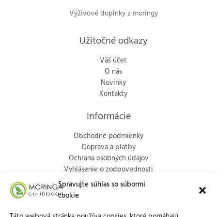
Výživové doplnky z moringy
Užitočné odkazy
Váš účet
O nás
Novinky
Kontakty
Informácie
Obchodné podmienky
Doprava a platby
Ochrana osobných údajov
Vyhlásenie o zodpovednosti
Politika vrátenia
Spravujte súhlas so súbormi
cookie
Kontakty
Táto webová stránka používa cookies, ktoré pomáhajú