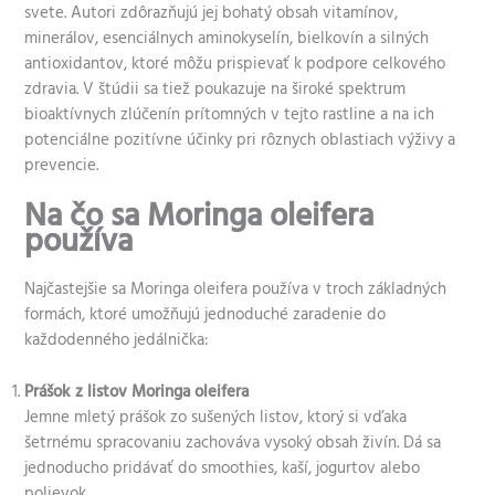
svete. Autori zdôrazňujú jej bohatý obsah vitamínov,
minerálov, esenciálnych aminokyselín, bielkovín a silných
antioxidantov, ktoré môžu prispievať k podpore celkového
zdravia. V štúdii sa tiež poukazuje na široké spektrum
bioaktívnych zlúčenín prítomných v tejto rastline a na ich
potenciálne pozitívne účinky pri rôznych oblastiach výživy a
prevencie.
Na čo sa Moringa oleifera
používa
Najčastejšie sa Moringa oleifera používa v troch základných
formách, ktoré umožňujú jednoduché zaradenie do
každodenného jedálnička:
Prášok z listov Moringa oleifera
Jemne mletý prášok zo sušených listov, ktorý si vďaka
šetrnému spracovaniu zachováva vysoký obsah živín. Dá sa
jednoducho pridávať do smoothies, kaší, jogurtov alebo
polievok.