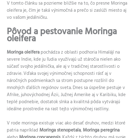
V tomto článku sa pozrieme bližšie na to, čo presne Moringa
oleifera je, čím je taká výnimočná a prečo si zaslúži miesto aj
vo vašom jedálničku.
Pôvod a pestovanie Moringa
oleifera
Moringa oleifera
pochádza z oblasti podhoria Himalájí na
severe Indie, kde ju ľudia využívajú už stáročia nielen ako
súčasť svojho jedálnička, ale aj v tradičnej starostlivosti o
zdravie. Vďaka svojej výnimočnej schopnosti rásť aj v
náročných podmienkach sa strom postupne rozšíril do
mnohých ďalších regiónov sveta. Dnes sa úspešne pestuje v
Afrike, juhovýchodnej Ázii, Južnej Amerike aj v Karibiku, kde
teplé podnebie, dostatok slnka a kvalitná pôda vytvárajú
ideálne prostredie na rast tejto výnimočnej rastliny.
V rode moringa existuje viac ako desať druhov, medzi ktoré
patria napríklad
Moringa stenopetala
,
Moringa peregrina
alebo
Moringa concanensis
. Každý z týchto druhov má svoje