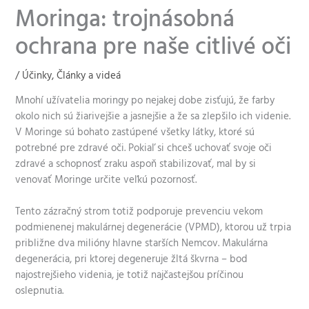
Moringa: trojnásobná
ochrana pre naše citlivé oči
/
Účinky
,
Články a videá
Mnohí užívatelia moringy po nejakej dobe zisťujú, že farby
okolo nich sú žiarivejšie a jasnejšie a že sa zlepšilo ich videnie.
V Moringe sú bohato zastúpené všetky látky, ktoré sú
potrebné pre zdravé oči. Pokiaľ si chceš uchovať svoje oči
zdravé a schopnosť zraku aspoň stabilizovať, mal by si
venovať Moringe určite veľkú pozornosť.
Tento zázračný strom totiž podporuje prevenciu vekom
podmienenej makulárnej degenerácie (VPMD), ktorou už trpia
približne dva milióny hlavne starších Nemcov. Makulárna
degenerácia, pri ktorej degeneruje žltá škvrna – bod
najostrejšieho videnia, je totiž najčastejšou príčinou
oslepnutia.