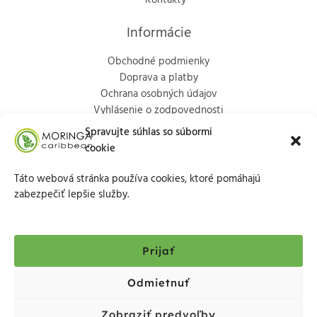
Kontakty
Informácie
Obchodné podmienky
Doprava a platby
Ochrana osobných údajov
Vyhlásenie o zodpovednosti
Politika vrátenia
Spravujte súhlas so súbormi
cookie
Kontakty
Táto webová stránka používa cookies, ktoré pomáhajú
Marka Aurélia 65/9, Trenčín, 911 01
zabezpečiť lepšie služby.
+421903713686
info@moringacaribbean.eu
Prijať
Odmietnuť
Zobraziť predvoľby