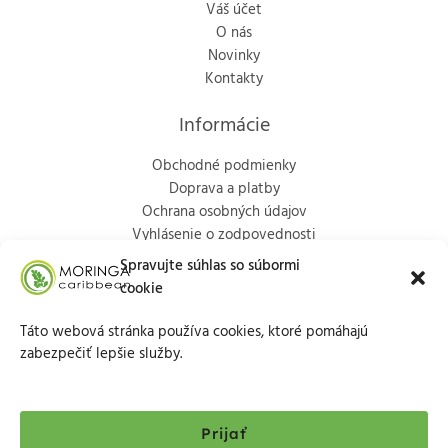
Váš účet
O nás
Novinky
Kontakty
Informácie
Obchodné podmienky
Doprava a platby
Ochrana osobných údajov
Vyhlásenie o zodpovednosti
Politika vrátenia
Spravujte súhlas so súbormi
cookie
Kontakty
Táto webová stránka používa cookies, ktoré pomáhajú
Marka Aurélia 65/9, Trenčín, 911 01
zabezpečiť lepšie služby.
+421903713686
info@moringacaribbean.eu
Prijať