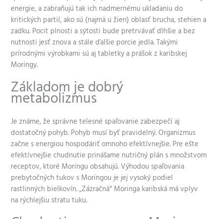
energie, a zabraňujú tak ich nadmernému ukladaniu do
kritických partií, ako sú (najmä u žien) oblasť brucha, stehien a
zadku. Pocit plnosti a sýtosti bude pretrvávať dlhšie a bez
nutnosti jesť znova a stále ďalšie porcie jedla. Takými
prírodnými výrobkami sú aj tabletky a prášok z karibskej
Moringy.
Základom je dobrý
metabolizmus
Je známe, že správne telesné spaľovanie zabezpečí aj
dostatočný pohyb. Pohyb musí byť pravidelný. Organizmus
začne s energiou hospodáriť omnoho efektívnejšie. Pre ešte
efektívnejšie chudnutie prinášame nutričný plán s množstvom
receptov, ktoré Moringu obsahujú. Výhodou spaľovania
prebytočných tukov s Moringou je jej vysoký podiel
rastlinných bielkovín. „Zázračná“ Moringa karibská má vplyv
na rýchlejšiu stratu tuku.