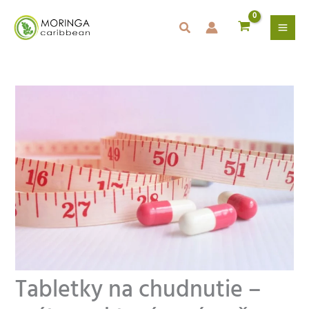
Preskočiť
na
obsah
Tabletky na chudnutie –