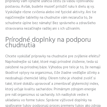
prípravky vám výrazne uľahčia cestu za vašou vysnívanou
postavou. Avšak, budete musieť priložiť ruku k dielu aj vy.
Vyskúšajte rôzne cvičenia alebo iné fyzické aktivity. Ani tie
najúčinnejšie tabletky na chudnutie vám nezaručia to, že
schudnete úplne bez námahy! Bez správneho a zdravšieho
stravovania nezačínajte radšej ani s ich užívaním.
Prírodné doplnky na podporu
chudnutia
Chcete vyskúšať prípravky na chudnutie pre zvýšenie efektu?
Najvhodnejšie sú také, ktoré majú prírodné zloženie, teda sú
založené na prírodnej báze. Výhodou pre telo je to, že nemajú
škodlivé vplyvy na organizmus, čiže žiadne vedľajšie účinky a
neobsahujú chemické látky. Okrem toho je vhodné zvoliť si
také, ktoré dokážu upravovať a zmenšovať glykemický index,
ktorý určuje kvalitu sacharidov. Primárnym zdrojom energie
pre náš organizmus sú sacharidy. Ich nadbytok vedie k
ukladaniu vo forme tukov. Správne výživové doplnky na
spaľovanie tukov podporujú proces premeny tukov ako zdroja