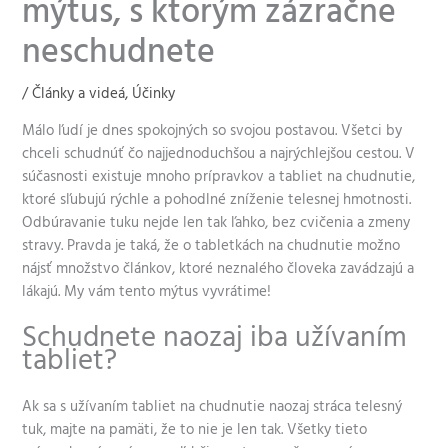
mýtus, s ktorým zázračne
neschudnete
/
Články a videá
,
Účinky
Málo ľudí je dnes spokojných so svojou postavou. Všetci by
chceli schudnúť čo najjednoduchšou a najrýchlejšou cestou. V
súčasnosti existuje mnoho prípravkov a tabliet na chudnutie,
ktoré sľubujú rýchle a pohodlné zníženie telesnej hmotnosti.
Odbúravanie tuku nejde len tak ľahko, bez cvičenia a zmeny
stravy. Pravda je taká, že o tabletkách na chudnutie možno
nájsť množstvo článkov, ktoré neznalého človeka zavádzajú a
lákajú. My vám tento mýtus vyvrátime!
Schudnete naozaj iba užívaním
tabliet?
Ak sa s užívaním tabliet na chudnutie naozaj stráca telesný
tuk, majte na pamäti, že to nie je len tak. Všetky tieto