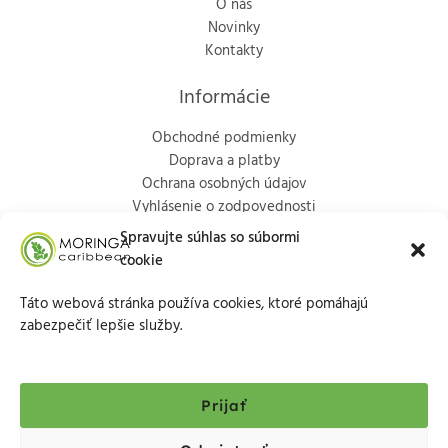
O nás
Novinky
Kontakty
Informácie
Obchodné podmienky
Doprava a platby
Ochrana osobných údajov
Vyhlásenie o zodpovednosti
Politika vrátenia
Spravujte súhlas so súbormi
cookie
Kontakty
Táto webová stránka používa cookies, ktoré pomáhajú
Marka Aurélia 65/9, Trenčín, 911 01
zabezpečiť lepšie služby.
+421903713686
info@moringacaribbean.eu
Prijať