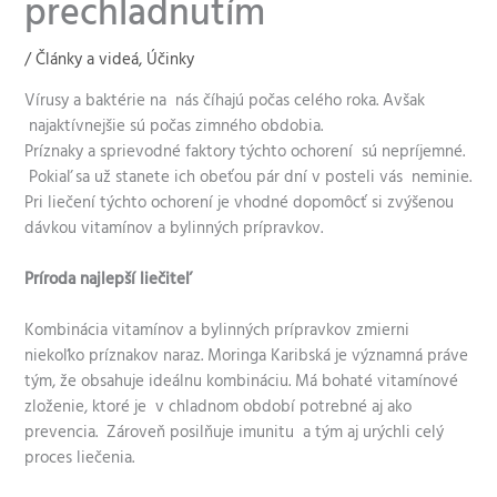
prechladnutím
/
Články a videá
,
Účinky
Vírusy a baktérie na nás číhajú počas celého roka. Avšak
najaktívnejšie sú počas zimného obdobia.
Príznaky a sprievodné faktory týchto ochorení sú nepríjemné.
Pokiaľ sa už stanete ich obeťou pár dní v posteli vás neminie.
Pri liečení týchto ochorení je vhodné dopomôcť si zvýšenou
dávkou vitamínov a bylinných prípravkov.
Príroda najlepší liečiteľ
Kombinácia vitamínov a bylinných prípravkov zmierni
niekoľko príznakov naraz. Moringa Karibská je významná práve
tým, že obsahuje ideálnu kombináciu. Má bohaté vitamínové
zloženie, ktoré je v chladnom období potrebné aj ako
prevencia. Zároveň posilňuje imunitu a tým aj urýchli celý
proces liečenia.