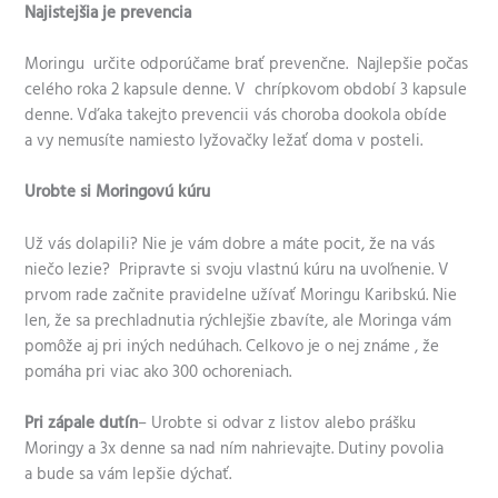
Najistejšia je prevencia
Moringu určite odporúčame brať prevenčne. Najlepšie počas
celého roka 2 kapsule denne. V chrípkovom období 3 kapsule
denne. Vďaka takejto prevencii vás choroba dookola obíde
a vy nemusíte namiesto lyžovačky ležať doma v posteli.
Urobte si Moringovú kúru
Už vás dolapili? Nie je vám dobre a máte pocit, že na vás
niečo lezie? Pripravte si svoju vlastnú kúru na uvoľnenie. V
prvom rade začnite pravidelne užívať Moringu Karibskú. Nie
len, že sa prechladnutia rýchlejšie zbavíte, ale Moringa vám
pomôže aj pri iných nedúhach. Celkovo je o nej známe , že
pomáha pri viac ako 300 ochoreniach.
Pri zápale dutín
– Urobte si odvar z listov alebo prášku
Moringy a 3x denne sa nad ním nahrievajte. Dutiny povolia
a bude sa vám lepšie dýchať.