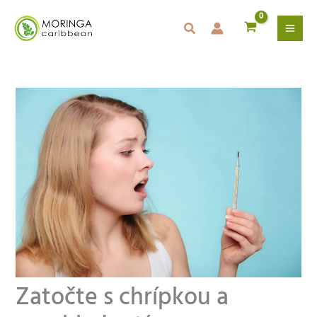
Preskočiť
na
obsah
Zatočte s chrípkou a