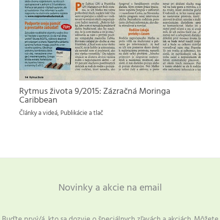
Rytmus života 9/2015: Zázračná Moringa
Caribbean
Články a videá
,
Publikácie a tlač
Novinky a akcie na email
Buďte prvý/á, kto sa dozvie o špeciálnych zľavách a akciách. Môžete