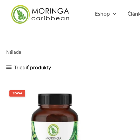
Preskočiť
na
Eshop
Článk
obsah
Nálada
Triediť produkty
ZĽAVA