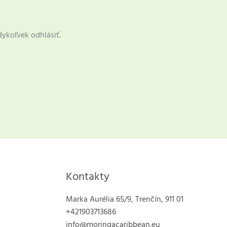
dykoľvek odhlásiť.
Kontakty
Marka Aurélia 65/9, Trenčín, 911 01
+421903713686
info@moringacaribbean.eu