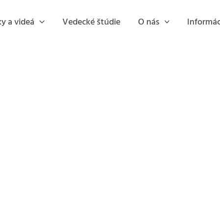
y a videá
Vedecké štúdie
O nás
Informác