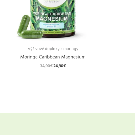
Výživové doplnky z moringy
Moringa Caribbean Magnesium
Pôvodná
Aktuálna
34,90
€
24,90
€
cena
cena
bola:
je:
34,90€.
24,90€.